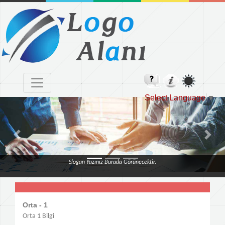
Select Language
▼
Previous
Next
Slogan Yazınız Burada Görünecektir.
Orta - 1
Orta 1 Bilgi